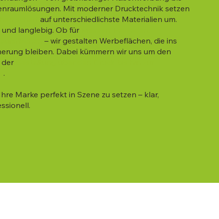
nnenraumlösungen. Mit moderner Drucktechnik setzen
hen scharf
auf unterschiedlichste Materialien um.
v und langlebig. Ob für
Messen, Fassaden,
aufsflächen
– wir gestalten Werbeflächen, die ins
nnerung bleiben. Dabei kümmern wir uns um den
 der
Gestaltung über den Druck bis hin zur
e
.
Ihre Marke perfekt in Szene zu setzen – klar,
sionell.