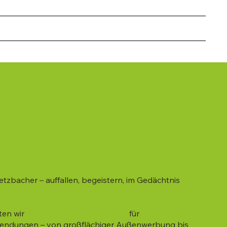
zbacher – auffallen, begeistern, im Gedächtnis
ten wir
hochwertigen Werbedruck
für
wendungen – von großflächiger Außenwerbung bis