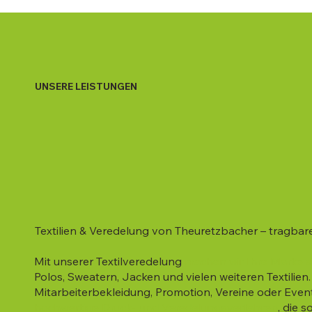
UNSERE LEISTUNGEN
Textilien & Veredelung von Theuretzbacher – tragbare
Mit unserer Textilveredelung
machen wir Ihre Marke s
Polos, Sweatern, Jacken und vielen weiteren Textilien.
Mitarbeiterbekleidung, Promotion, Vereine oder Event
hochwertige Druck- und Veredelungsverfahren
, die 