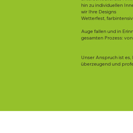
hin zu individuellen I
wir Ihre Designs
gestoc
Wetterfest, farbintensi
Schaufenster oder Verk
Auge fallen und in Eri
gesamten Prozess: von
fachgerechten Montag
Unser Anspruch ist es, 
überzeugend und profes