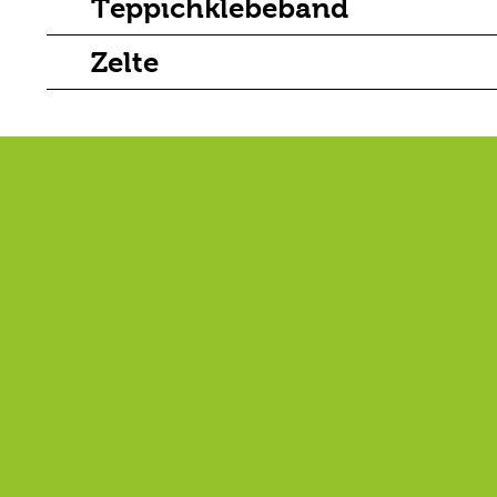
Teppichklebeband
Zelte