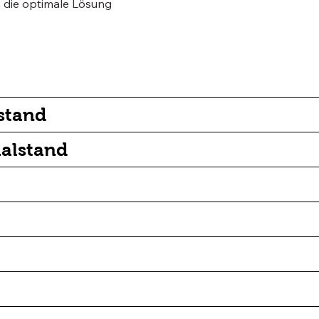
n die optimale Lösung
stand
ualstand