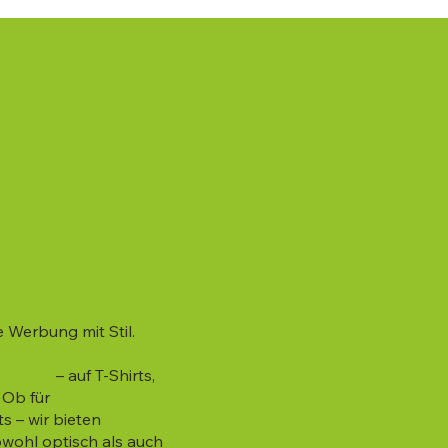
 Werbung mit Stil.
ichtbar
– auf T-Shirts,
 Ob für
s – wir bieten
sowohl optisch als auch