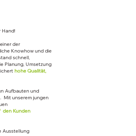
r Hand!
einer der
liche Knowhow und die
tand schnell,
ie Planung, Umsetzung
ichert
hohe Qualität,
ign Aufbauten und
. Mit unserem jungen
euen
f den Kunden
e Ausstellung