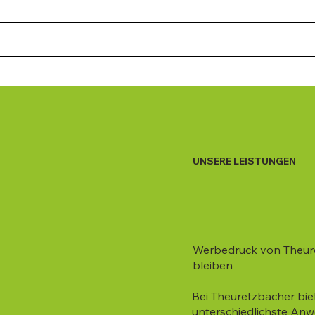
UNSERE LEISTUNGEN
Werbedruck von Theuret
bleiben
Bei Theuretzbacher bie
unterschiedlichste An