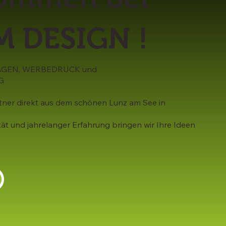
 DESIGN !
GEN, WERBEDRUCK und
G
rtner direkt aus dem schönen Lunz am See in
ität und jahrelanger Erfahrung bringen wir Ihre Ideen