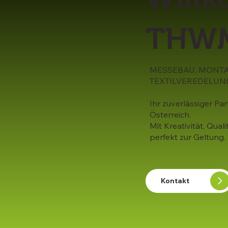
THWM
MESSEBAU, MONTA
TEXTILVEREDELUN
Ihr zuverlässiger Pa
Österreich.
Mit Kreativität, Qual
perfekt zur Geltung.
Kontakt